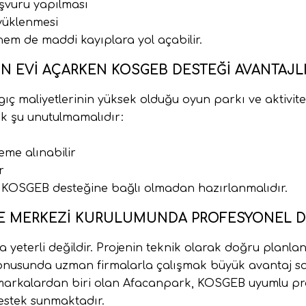
şvuru yapılması
yüklenmesi
em de maddi kayıplara yol açabilir.
N EVI AÇARKEN KOSGEB DESTEĞI AVANTAJLI
ıç maliyetlerinin yüksek olduğu oyun parkı ve aktivite
ak şu unutulmamalıdır:
me alınabilir
r
e KOSGEB desteğine bağlı olmadan hazırlanmalıdır.
ITE MERKEZI KURULUMUNDA PROFESYONEL 
yeterli değildir. Projenin teknik olarak doğru planla
konusunda uzman firmalarla çalışmak büyük avantaj sa
markalardan biri olan Afacanpark, KOSGEB uyumlu pr
estek sunmaktadır.