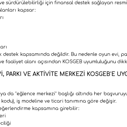
e sürdürülebilirliği için finansal destek sağlayan resm
alanları kapsar:
rı
ları
 destek kapsamında değildir. Bu nedenle oyun evi, pa
 ve faaliyet alanı açısından KOSGEB uyumluluğunu dikka
I, PARKI VE AKTIVITE MERKEZI KOSGEB’E U
a da “eğlence merkezi” başlığı altında her başvuruy
kodu), iş modeline ve ticari tanımına göre değişir.
değerlendirme kapsamına girebilir:
eri
iliği