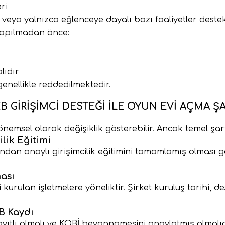
ri
” veya yalnızca eğlenceye dayalı bazı faaliyetler deste
apılmadan önce:
lıdır
enellikle reddedilmektedir.
B GIRIŞIMCI DESTEĞI ILE OYUN EVI AÇMA ŞA
msel olarak değişiklik gösterebilir. Ancak temel şartl
lik Eğitimi
an onaylı girişimcilik eğitimini tamamlamış olması ger
ası
kurulan işletmelere yöneliktir. Şirket kuruluş tarihi, 
B Kaydı
yıtlı olmalı ve KOBİ beyannamesini onaylatmış olmalıd