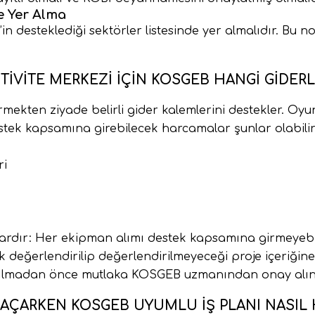
e Yer Alma
’in desteklediği sektörler listesinde yer almalıdır. Bu
TIVITE MERKEZI İÇIN KOSGEB HANGI GIDER
kten ziyade belirli gider kalemlerini destekler. Oyu
estek kapsamına girebilecek harcamalar şunlar olabilir
ri
rdır: Her ekipman alımı destek kapsamına girmeyebili
değerlendirilip değerlendirilmeyeceği proje içeriğine 
apılmadan önce mutlaka KOSGEB uzmanından onay alın
 AÇARKEN KOSGEB UYUMLU İŞ PLANI NASIL 