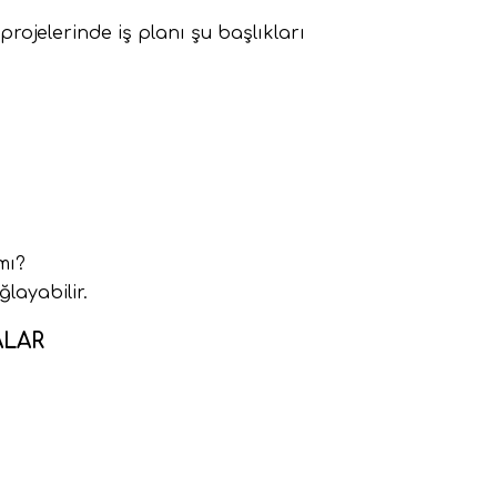
rojelerinde iş planı şu başlıkları
mı?
layabilir.
ALAR