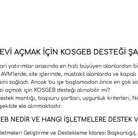
EVI AÇMAK İÇIN KOSGEB DESTEĞI ŞA
cari yatırımlar arasında en hızlı büyüyen alanlardan b
u. AVM’lerde, site içlerinde, müstakil alanlarda ve kapa
esini sağladı. Ancak bu işe başlamadan önce en çok so
zi açmak için KOSGEB desteği alınabilir mi?
stek mantığı, başvuru şartları, uygunluk kriterleri, 
şekilde ele alınmaktadır.
EB NEDIR VE HANGI İŞLETMELERE DESTEK V
etmeleri Geliştirme ve Destekleme İdaresi Başkanlığı), 