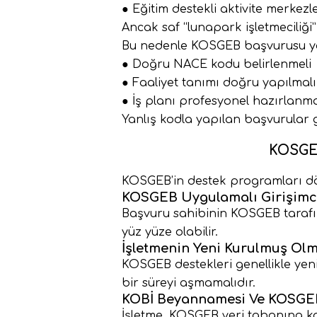
● Eğitim destekli aktivite merkezle
Ancak saf “lunapark işletmeciliği
Bu nedenle KOSGEB başvurusu y
● Doğru NACE kodu belirlenmeli
● Faaliyet tanımı doğru yapılmalı
● İş planı profesyonel hazırlanma
Yanlış kodla yapılan başvurular g
KOSGE
KOSGEB’in destek programları döne
KOSGEB Uygulamalı Girişimci
Başvuru sahibinin KOSGEB tarafınd
yüz yüze olabilir.
İşletmenin Yeni Kurulmuş Olm
KOSGEB destekleri genellikle yeni 
bir süreyi aşmamalıdır.
KOBİ Beyannamesi Ve KOSGE
İşletme, KOSGEB veri tabanına ka