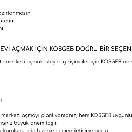
azırlanmasını
üretimi
nı
EVI AÇMAK İÇIN KOSGEB DOĞRU BIR SEÇEN
te merkezi açmak isteyen girişimciler için KOSGEB önem
i
ite merkezi açmayı planlıyorsanız, hem KOSGEB uygun
pmanız büyük önem taşır.
 kurulumu için bizimle hemen iletişime geçin.