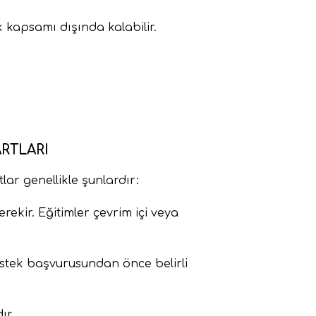
k kapsamı dışında kalabilir.
RTLARI
ar genellikle şunlardır:
ekir. Eğitimler çevrim içi veya
destek başvurusundan önce belirli
ır.