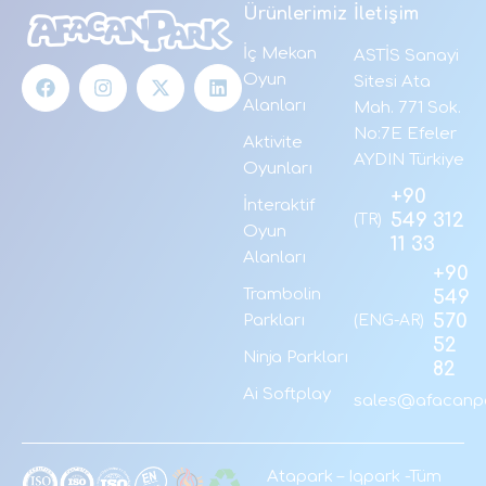
Ürünlerimiz
İletişim
İç Mekan
ASTİS Sanayi
Oyun
Sitesi Ata
Alanları
Mah. 771 Sok.
No:7E Efeler
Aktivite
AYDIN Türkiye
Oyunları
+90
İnteraktif
549 312
(TR)
Oyun
11 33
Alanları
+90
Trambolin
549
570
Parkları
(ENG-AR)
52
Ninja Parkları
82
Ai Softplay
sales@afacanpa
Atapark
–
Iqpark
-Tüm