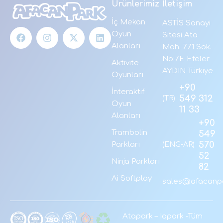
Ürünlerimiz
İletişim
İç Mekan
ASTİS Sanayi
Oyun
Sitesi Ata
Alanları
Mah. 771 Sok.
No:7E Efeler
Aktivite
AYDIN Türkiye
Oyunları
+90
İnteraktif
549 312
(TR)
Oyun
11 33
Alanları
+90
Trambolin
549
570
Parkları
(ENG-AR)
52
Ninja Parkları
82
Ai Softplay
sales@afacanpa
Atapark
–
Iqpark
-Tüm