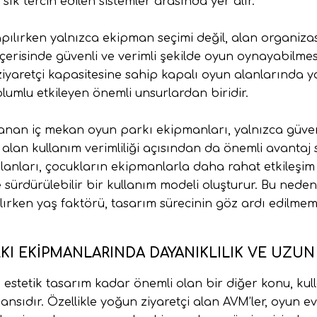
k tercih edilen sistemler arasında yer alır.
pılırken yalnızca ekipman seçimi değil, alan organiz
içerisinde güvenli ve verimli şekilde oyun oynayabilmes
 ziyaretçi kapasitesine sahip kapalı oyun alanlarında 
olumlu etkileyen önemli unsurlardan biridir.
nan iç mekan oyun parkı ekipmanları, yalnızca güvenl
e alan kullanım verimliliği açısından da önemli avantaj
lanları, çocukların ekipmanlarla daha rahat etkileşi
e sürdürülebilir bir kullanım modeli oluşturur. Bu ned
lırken yaş faktörü, tasarım sürecinin göz ardı edilmem
KI EKIPMANLARINDA DAYANIKLILIK VE UZ
estetik tasarım kadar önemli olan bir diğer konu, kull
sıdır. Özellikle yoğun ziyaretçi alan AVM’ler, oyun evl