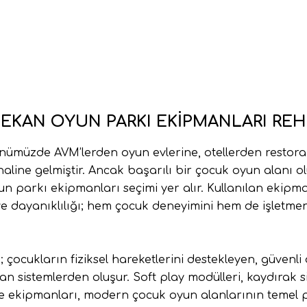
MEKAN OYUN PARKI EKIPMANLARI REH
nümüzde AVM’lerden oyun evlerine, otellerden restora
haline gelmiştir. Ancak başarılı bir çocuk oyun alanı 
un parkı ekipmanları
seçimi yer alır. Kullanılan ekipm
ve dayanıklılığı; hem çocuk deneyimini hem de işletmen
 çocukların fiziksel hareketlerini destekleyen, güven
n sistemlerden oluşur. Soft play modülleri, kaydırak s
ite ekipmanları, modern çocuk oyun alanlarının temel p