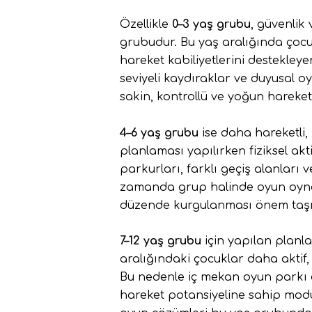
Özellikle
0–3 yaş grubu
, güvenlik
grubudur. Bu yaş aralığında çocukl
hareket kabiliyetlerini destekley
seviyeli kaydıraklar ve duyusal o
sakin, kontrollü ve yoğun hareke
4–6 yaş grubu
ise daha hareketli,
planlaması yapılırken fiziksel ak
parkurları, farklı geçiş alanları 
zamanda grup halinde oyun oynama
düzende kurgulanması önem taşı
7–12 yaş grubu
için yapılan planl
aralığındaki çocuklar daha aktif,
Bu nedenle iç mekan oyun parkı e
hareket potansiyeline sahip modüll