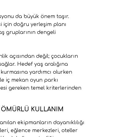
asyonu da büyük önem taşır.
i için doğru yerleşim planı
yaş gruplarının dengeli
ik açısından değil; çocukların
 sağlar. Hedef yaş aralığına
m kurmasına yardımcı olurken
enle iç mekan oyun parkı
esi gereken temel kriterlerinden
UN ÖMÜRLÜ KULLANIM
anılan ekipmanların dayanıklılığı
eri, eğlence merkezleri, oteller