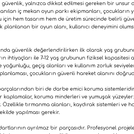
a
güvenlik
, yalnızca dikkat edilmesi gereken bir unsur d
ullanılan iç mekan oyun parkı ekipmanları, çocukların y
u için hem tasarım hem de üretim sürecinde belirli gü
k planlanan bir oyun alanı, kullanıcı deneyimini olumsu
da güvenlik değerlendirilirken ilk olarak
yaş grubun
rın ihtiyaçları ile 7–12 yaş grubunun fiziksel kapasitesi
te yoğunluğu, geçiş alanları ve kullanım zorluk seviye
planlaması, çocukların güvenli hareket alanını doğruda
parçalarından biri de darbe emici koruma sistemleridi
r kaplamalar, koruma minderleri ve yumuşak yüzeyler
. Özellikle tırmanma alanları, kaydırak sistemleri ve ha
kilde yapılması gerekir.
artlarının ayrılmaz bir parçasıdır. Profesyonel projel