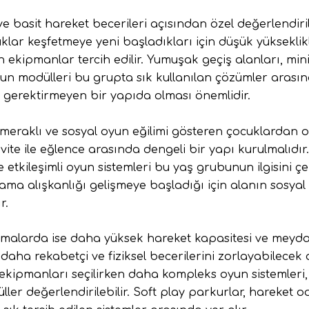
 ve basit hareket becerileri açısından özel değerlendiri
ar keşfetmeye yeni başladıkları için düşük yükseklikli,
en ekipmanlar tercih edilir. Yumuşak geçiş alanları, m
yun modülleri bu grupta sık kullanılan çözümler arasın
t gerektirmeyen bir yapıda olması önemlidir.
 meraklı ve sosyal oyun eğilimi gösteren çocuklardan
tivite ile eğlence arasında dengeli bir yapı kurulmalıd
ve etkileşimli oyun sistemleri bu yaş grubunun ilgisini 
 alışkanlığı gelişmeye başladığı için alanın sosyal e
r.
amalarda ise daha yüksek hareket kapasitesi ve meyda
 daha rekabetçi ve fiziksel becerilerini zorlayabilecek
kipmanları seçilirken daha kompleks oyun sistemleri, ç
er değerlendirilebilir. Soft play parkurlar, hareket od