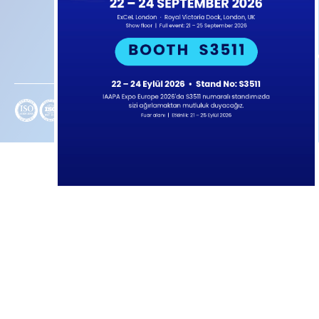
570
Parkları
(ENG-AR)
52
Ninja Parkları
82
Ai Softplay
sales@afacanpa
Atapark
–
Iqpark
-Tüm
Hakları Saklıdır. 2026