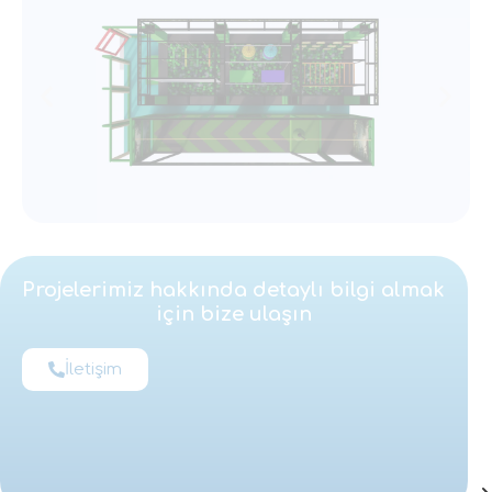
Projelerimiz hakkında detaylı bilgi almak
için bize ulaşın
İletişim