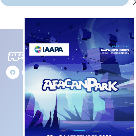
Ürünlerimiz
İletişim
İç Mekan
ASTİS Sanayi
Oyun
Sitesi Ata
Alanları
Mah. 771 Sok.
No:7E Efeler
Aktivite
AYDIN Türkiye
Oyunları
+90
İnteraktif
549 312
(TR)
Oyun
11 33
Alanları
+90
Trambolin
549