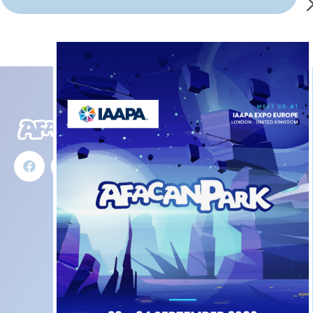
Ürünlerimiz
İletişim
İç Mekan
ASTİS Sanayi
Oyun
Sitesi Ata
Alanları
Mah. 771 Sok.
No:7E Efeler
Aktivite
AYDIN Türkiye
Oyunları
+90
İnteraktif
549 312
(TR)
Oyun
11 33
Alanları
+90
Trambolin
549