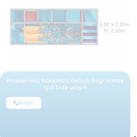
Projelerimiz hakkında detaylı bilgi almak
için bize ulaşın
İletişim