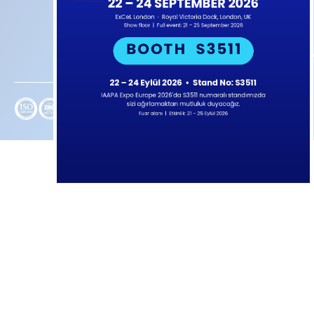
570
Parkları
(ENG-AR)
52
Ninja Parkları
82
Ai Softplay
sales@afacanpa
Atapark
–
Iqpark
-Tüm
Hakları Saklıdır. 2026